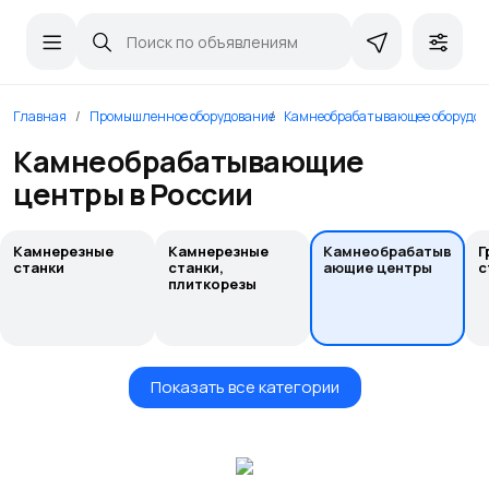
Главная
Промышленное оборудование
Камнеобрабатывающее оборудов
Камнеобрабатывающие
центры в России
Камнерезные
Камнерезные
Камнеобрабатыв
Г
станки
станки,
ающие центры
с
плиткорезы
Показать все категории