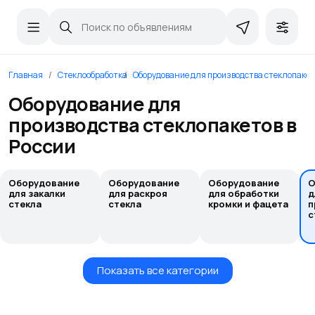
Главная
Стеклообработка
Оборудование для производства стеклопакет
Оборудование для
производства стеклопакетов в
России
Оборудование
Оборудование
Оборудование
О
для закалки
для раскроя
для обработки
д
стекла
стекла
кромки и фацета
п
с
Показать все категории