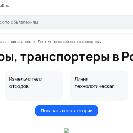
и
Блог
ие, линии и заводы
Ленточные конвейеры, транспортеры
ы, транспортеры в Р
Измельчители
Линия
отходов
технологическая
Показать все категории
Роликовые
Ленточные
конвейеры
конвейеры,
(рольганги),
транспортеры