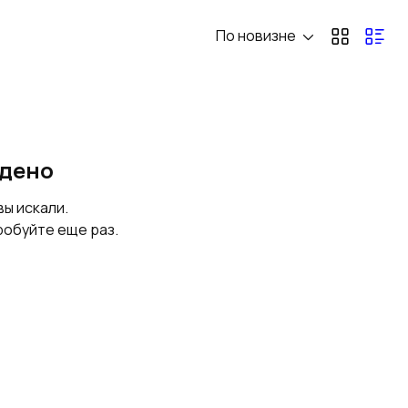
По новизне
Сушильные шкафы
Фильтры воздуха
промышленные
Сушилки
Фильтры
йдено
промышленные
промышленные
вы искали.
робуйте еще раз.
Теплообменники
Смесители
промышленные