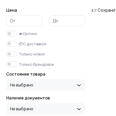
Цена
👉 Сохрани
Винтовые
Гибкие воздуховоды
(шнековые)
конвейеры,
транспортеры
🔥Срочно
Электроремонтное
Оборудование для
📦С доставкой
оборудование
производства
Только новое
микроэлектроники
Только брендовое
Мерники
Конвейеры,
Состояние товара
транспортеры,
нории
Не выбрано
Наличие документов
Автоклавы
Дробилки и
измельчители
Не выбрано
универсальные