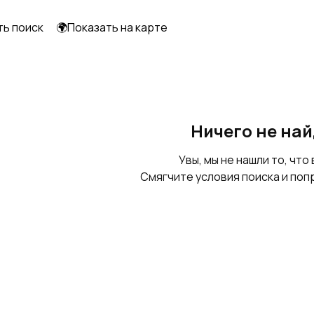
транспортеры
ть поиск
🌍Показать на карте
Сушильные
Пылеулавливающее
комплексы
оборудование
Прессовое
Технологическое
Ничего не на
оборудование
оборудование
Увы, мы не нашли то, что 
Смягчите условия поиска и поп
Емкости
Реакторы
нержавеющие
Шлюзовые затворы
Сепараторы и
центрифуги