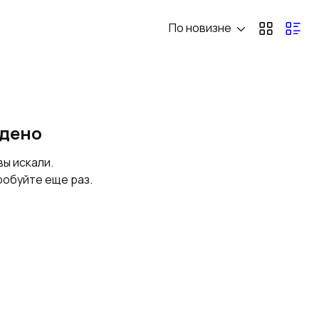
ы)
По новизне
йдено
вы искали.
робуйте еще раз.