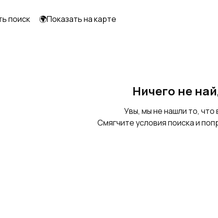
ть поиск
🌍Показать на карте
Частотный
преобразователь
Ничего не на
Увы, мы не нашли то, что 
Смягчите условия поиска и поп