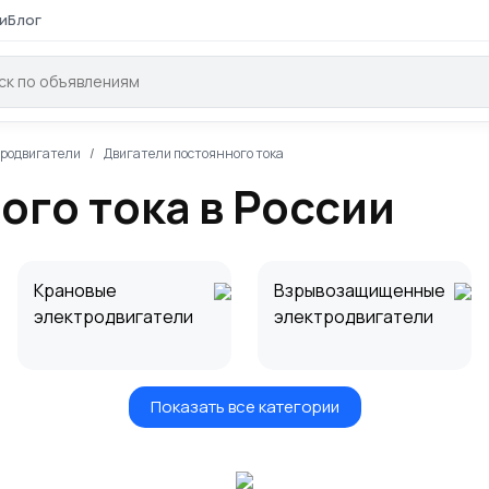
и
Блог
родвигатели
Двигатели постоянного тока
ого тока в России
Крановые
Взрывозащищенные
электродвигатели
электродвигатели
Показать все категории
Запчасти для
Запчасти для
частотных
электродвигателей
преобразователей