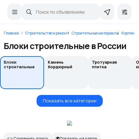
Главная
Строительство и ремонт
Строительные материалы
Кирпич, к
Блоки строительные в России
Блоки
Камень
Тротуарная
О
строительные
бордюрный
плитка
к
Показать все категории
👉 Сохранить поиск
🌍Показать на карте