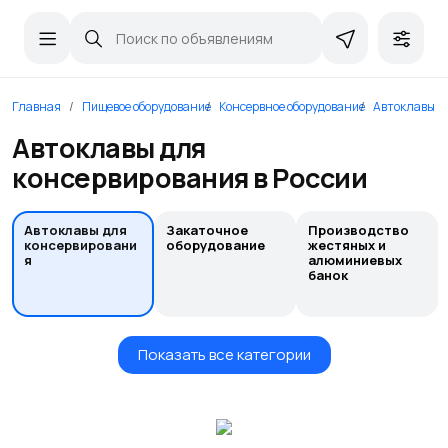
Главная
Пищевое оборудование
Консервное оборудование
Автоклавы д
Автоклавы для
консервирования в России
Автоклавы для
Закаточное
Производство
консервировани
оборудование
жестяных и
я
алюминиевых
банок
Показать все категории