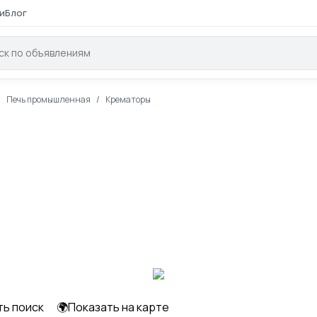
и
Блог
Печь промышленная
Крематоры
ть поиск
🌍Показать на карте