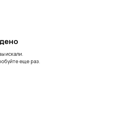
йдено
вы искали.
робуйте еще раз.