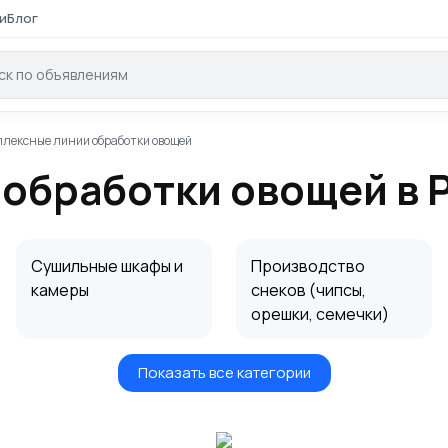
и
Блог
лексные линии обработки овощей
обработки овощей в 
Сушильные шкафы и
Производство
камеры
снеков (чипсы,
орешки, семечки)
Показать все категории
Производство кофе
Протирочные
машины