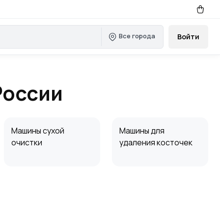
Все города
Войти
России
Машины сухой
Машины для
очистки
удаления косточек
Приемные бункеры
Комплексные линии
обработки овощей