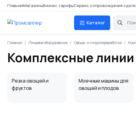
Главная
Магазины
Бизнес тарифы
Сервис сопровождения сделк
Каталог
Главная
Пищевое оборудование
Овоще- и плодопереработка
Комп
Комплексные линии 
Резка овощей и
Моечные машины для
фруктов
овощей и плодов
Сортировка и
Производство
калибровка овощей
сыпучих продуктов