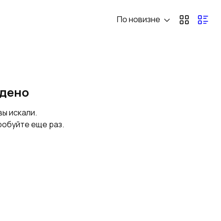
По новизне
Почвоотделители
Дозаторы овощей
йдено
вы искали.
робуйте еще раз.