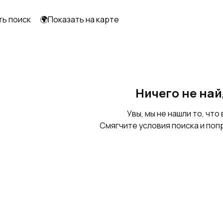
ть поиск
🌍Показать на карте
Транспортеры и
Машины для очистки
конвейеры
капусты
плодоовощные
Ничего не на
Увы, мы не нашли то, что 
Смягчите условия поиска и поп