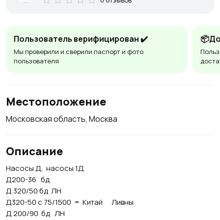
Пользователь верифицирован ✔️
📦До
Мы проверили и сверили паспорт и фото
Польз
пользователя
доста
Местоположение
Московская область, Москва
Описание
Насосы Д, насосы 1Д
Д200-36 бд
Д 320/50 бд ЛН
Д320-50 с 75/1500 = Китай Ливны
Д 200/90 бд ЛН