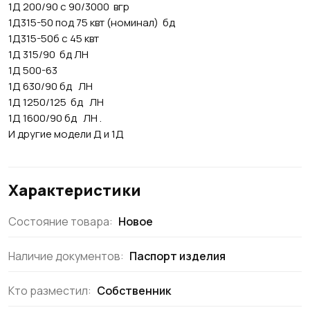
1Д 200/90 с 90/3000 вгр
1Д315-50 под 75 квт (номинал) бд
1Д315-50б с 45 квт
1Д 315/90 бд ЛН
1Д 500-63
1Д 630/90 бд ЛН
1Д 1250/125 бд ЛН
1Д 1600/90 бд ЛН .
И другие модели Д и 1Д
Характеристики
Состояние товара:
Новое
Наличие документов:
Паспорт изделия
Кто разместил:
Собственник