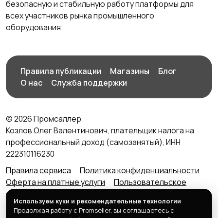
безопасную и стабильную работу платформы для
всех участников рынка промышленного
оборудования.
Правила публикации
Магазины
Блог
О нас
Служба поддержки
© 2026 Промсаллер
Козлов Олег Валентинович, плательщик налога на
профессиональный доход (самозанятый), ИНН
222310116230
Правила сервиса
Политика конфиденциальности
Оферта на платные услуги
Пользовательское
соглашение
Агентский договор (оферта) для
Используем куки и рекомендательные технологии
продавцов
Продолжая работу с Promseller, вы соглашаетесь с
Контакты портала