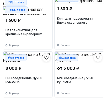
📦Доставка
1 500 ₽
Новый товар
Клин для подвешивания
1 500 ₽
Блока скреперного
Петля канатная для
крепления скреперных
блоков
Барнаул
Барнаул
📦Доставка
📦Доставка
8 000 ₽
от 5 000 ₽
БРС соединение Ду200
БРС соединение Ду150
Ру63МПа
Ру63МПа
Барнаул
Барнаул