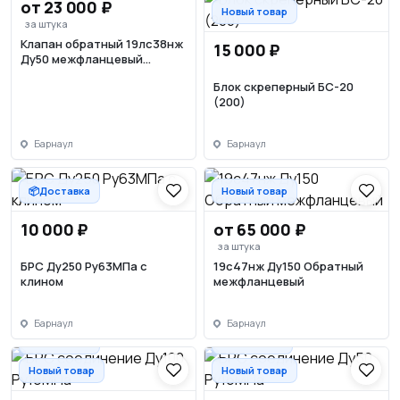
от 23 000 ₽
Новый товар
за штука
Клапан обратный 19лс38нж
15 000 ₽
Ду50 межфланцевый
однодисковый
Блок скреперный БС-20
(200)
Барнаул
Барнаул
📦Доставка
Новый товар
10 000 ₽
от 65 000 ₽
за штука
БРС Ду250 Ру63МПа с
19с47нж Ду150 Обратный
клином
межфланцевый
Барнаул
Барнаул
📦Доставка
📦Доставка
Новый товар
Новый товар