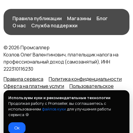
Правила публикации
Магазины
Блог
О нас
Служба поддержки
© 2026 Промсаллер
Козлов Олег Валентинович, плательщик налога на
профессиональный доход (самозанятый), ИНН
222310116230
Правила сервиса
Политика конфиденциальности
Оферта на платные услуги
Пользовательское
соглашение
Агентский договор (оферта) для
Используем куки и рекомендательные технологии
продавцов
Продолжая работу с Promseller, вы соглашаетесь с
Контакты портала
использованием
файлов куки
для улучшения работы
Портал ПРОМСАЛЛЕР (Promsaller.ru) не является
сервиса 🍪
интернет-магазином. Для покупки товара обратитесь
Ок
к продавцу по номеру телефона, который размещен в