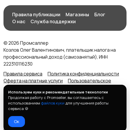
Правила публикации
Магазины
Блог
О нас
Служба поддержки
© 2026 Промсаллер
Козлов Олег Валентинович, плательщик налога на
профессиональный доход (самозанятый), ИНН
222310116230
Правила сервиса
Политика конфиденциальности
Оферта на платные услуги
Пользовательское
соглашение
Агентский договор (оферта) для
Используем куки и рекомендательные технологии
продавцов
Продолжая работу с Promseller, вы соглашаетесь с
Контакты портала
использованием
файлов куки
для улучшения работы
Портал ПРОМСАЛЛЕР (Promsaller.ru) не является
сервиса 🍪
интернет-магазином. Для покупки товара обратитесь
Ок
к продавцу по номеру телефона, который размещен в
блоке с ценой и контактами для связи. Если у вас