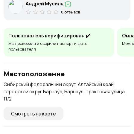
Андрей Мусиль
0 отзывов
Пользователь верифицирован ✔️
Онла
Мы проверили и сверили паспорт и фото
Можно
пользователя
Местоположение
Сибирский федеральный округ, Алтайский край,
городской округ Барнаул, Барнаул, Трактовая улица,
11/2
Смотреть на карте