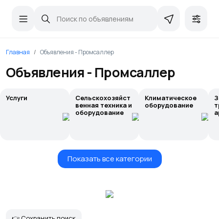
Главная
Объявления - Промсаллер
Объявления - Промсаллер
Услуги
Сельскохозяйст
Климатическое
З
венная техника и
оборудование
т
оборудование
а
Показать все категории
👉 Сохранить поиск