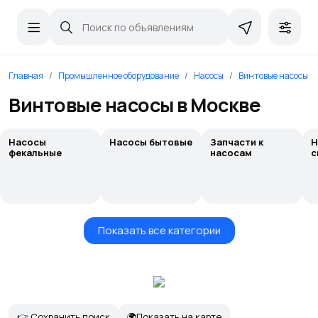
Главная
Промышленное оборудование
Насосы
Винтовые насосы
Винтовые насосы в Москве
Насосы
Насосы бытовые
Запчасти к
Н
фекальные
насосам
с
Показать все категории
👉 Сохранить поиск
🌍Показать на карте