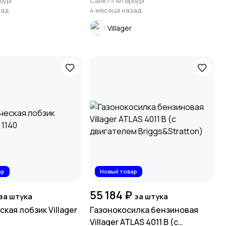
бург
Санкт-Петербург
зад
4 месяца назад
Villager
ар
Новый товар
55 184 ₽
за штука
за штука
кая лобзик Villager
Газонокосилка бензиновая
Villager ATLAS 4011 B (с