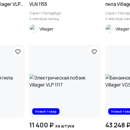
lager VLP
VLN 1155
пила Villag
и ЗУ)
Санкт-Петербург
Санкт-Петер
4 месяца назад
4 месяца на
Villager
Villager
Новый товар
Новый тов
11 400 ₽
43 248 
а
за штука