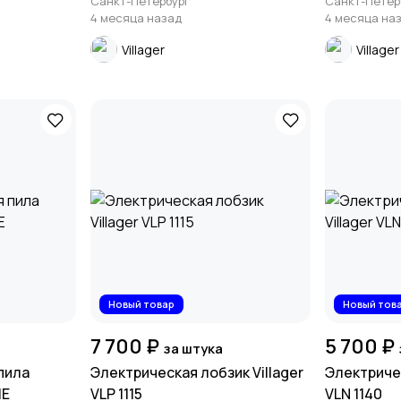
Санкт-Петербург
Санкт-Петер
4 месяца назад
4 месяца на
Villager
Villager
Новый товар
Новый тов
7 700 ₽
5 700 ₽
за штука
пила
Электрическая лобзик Villager
Электричес
ME
VLP 1115
VLN 1140