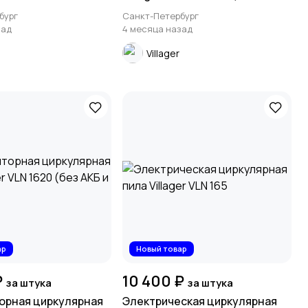
двигателем Briggs&Stratton)
бург
Санкт-Петербург
зад
4 месяца назад
Villager
ар
Новый товар
₽
10 400 ₽
за штука
за штука
орная циркулярная
Электрическая циркулярная