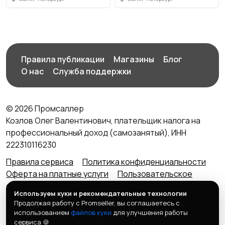
Правила публикации
Магазины
Блог
О нас
Служба поддержки
© 2026 Промсаллер
Козлов Олег Валентинович, плательщик налога на
профессиональный доход (самозанятый), ИНН
222310116230
Правила сервиса
Политика конфиденциальности
Оферта на платные услуги
Пользовательское
соглашение
Агентский договор (оферта) для
Используем куки и рекомендательные технологии
продавцов
Продолжая работу с Promseller, вы соглашаетесь с
Контакты портала
использованием
файлов куки
для улучшения работы
Портал ПРОМСАЛЛЕР (Promsaller.ru) не является
сервиса 🍪