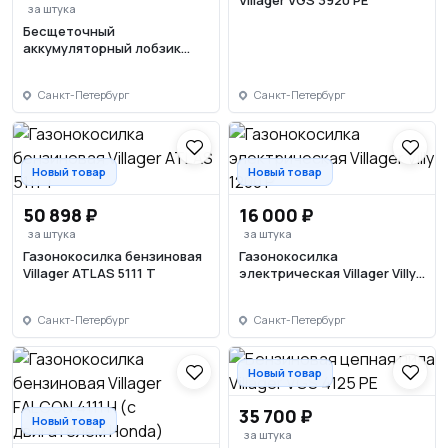
Villager VGS 3920 PE
за штука
Бесщеточный
аккумуляторный лобзик
Villager VLP 1320 (без АКБ и
ЗУ)
Санкт-Петербург
Санкт-Петербург
Новый товар
Новый товар
50 898 ₽
16 000 ₽
за штука
за штука
Газонокосилка бензиновая
Газонокосилка
Villager ATLAS 5111 Т
электрическая Villager Villy
1200 P
Санкт-Петербург
Санкт-Петербург
Новый товар
35 700 ₽
Новый товар
за штука