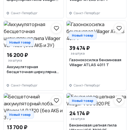
VLN 165
Санкт-Петербург
Санкт-Петербург
Новый товар
Новый товар
39 474 ₽
за штука
16 200 ₽
Газонокосилка бензиновая
за штука
Villager ATLAS 4011 T
Аккумуляторная
бесщеточная циркулярная
пила Villager VLP 1820 (без
АКБ и ЗУ)
Санкт-Петербург
Санкт-Петербург
Новый товар
24 174 ₽
Новый товар
за штука
Бензиновая цепная пила
13 700 ₽