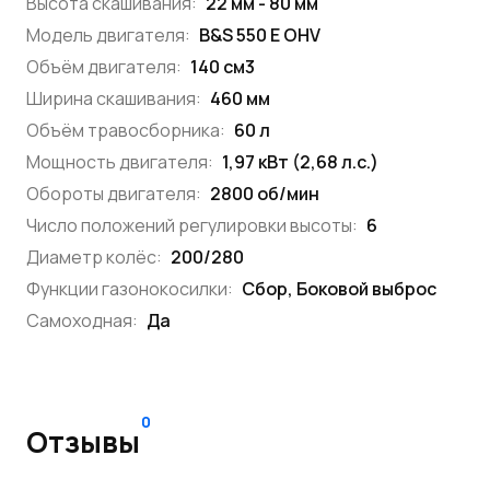
Высота скашивания:
22 мм - 80 мм
Модель двигателя:
B&S 550 E OHV
Объём двигателя:
140 см3
Ширина скашивания:
460 мм
Объём травосборника:
60 л
Мощность двигателя:
1,97 кВт (2,68 л.с.)
Обороты двигателя:
2800 об/мин
Число положений регулировки высоты:
6
Диаметр колёс:
200/280
Функции газонокосилки:
Сбор, Боковой выброс
Самоходная:
Да
0
Отзывы