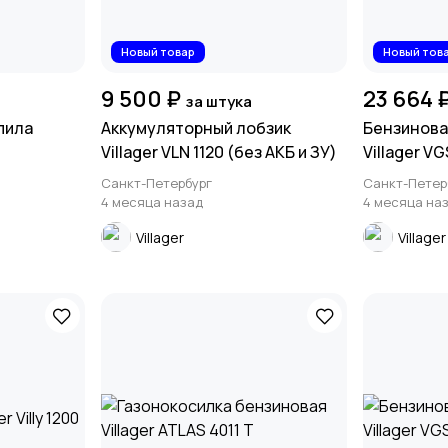
Новый товар
Новый тов
9 500 ₽
23 664 
за штука
пила
Аккумуляторный лобзик
Бензинова
Villager VLN 1120 (без АКБ и ЗУ)
Villager VG
Санкт-Петербург
Санкт-Петер
4 месяца назад
4 месяца на
Villager
Villager