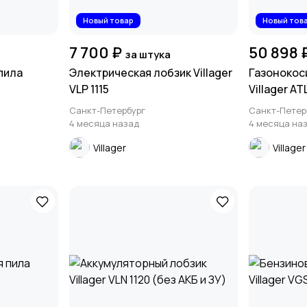
Новый товар
Новый тов
7 700 ₽
50 898 
за штука
пила
Электрическая лобзик Villager
Газонокос
VLP 1115
Villager AT
Санкт-Петербург
Санкт-Петер
4 месяца назад
4 месяца на
Villager
Villager