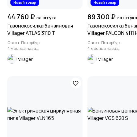
Новый товар
Новый товар
44 760 ₽
89 300 ₽
за штука
за штук
Газонокосилка бензиновая
Газонокосилка бенз
Villager ATLAS 3110 T
Villager FALCON 4111 
двигателем Honda)
Санкт-Петербург
Санкт-Петербург
4 месяца назад
4 месяца назад
Villager
Villager