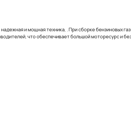
то надежная и мощная техника, . При сборке бензиновых г
изводителей, что обеспечивает большой моторесурс и б