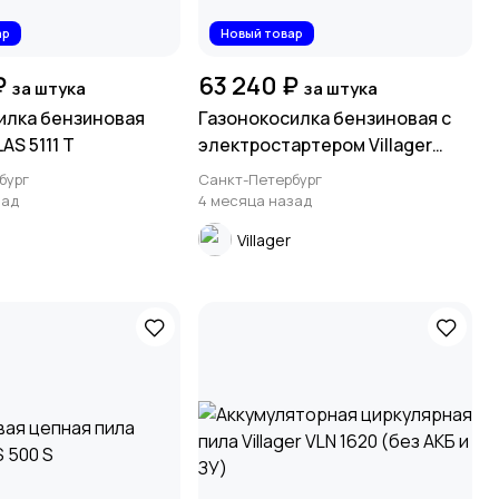
ар
Новый товар
₽
63 240 ₽
за штука
за штука
илка бензиновая
Газонокосилка бензиновая с
LAS 5111 Т
электростартером Villager
FALCON 5111 T-ES
бург
Санкт-Петербург
зад
4 месяца назад
Villager