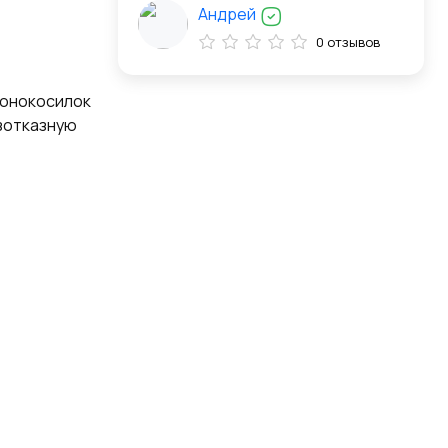
Андрей
0 отзывов
азонокосилок
езотказную