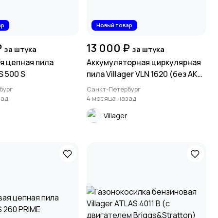
ар
Новый товар
₽
13 000 ₽
за штука
за штука
я цепная пила
Аккумуляторная циркулярная
S 500 S
пила Villager VLN 1620 (без АКБ
и ЗУ)
бург
Санкт-Петербург
зад
4 месяца назад
Villager