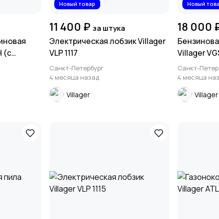
Новый товар
Новый тов
11 400 ₽
18 000 
а
за штука
иновая
Электрическая лобзик Villager
Бензинова
H (с
VLP 1117
Villager V
Санкт-Петербург
Санкт-Петер
4 месяца назад
4 месяца на
Villager
Villager