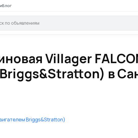
и
Блог
иновая Villager FALCO
 Briggs&Stratton) в Са