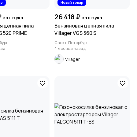
ар
Новый товар
₽
26 418 ₽
за штука
за штука
я цепная пила
Бензиновая цепная пила
GS 520 PRIME
Villager VGS 560 S
бург
Санкт-Петербург
зад
4 месяца назад
Villager