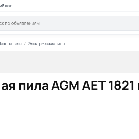
и
Блог
Цепные пилы
Электрические пилы
я пила AGM AET 1821 