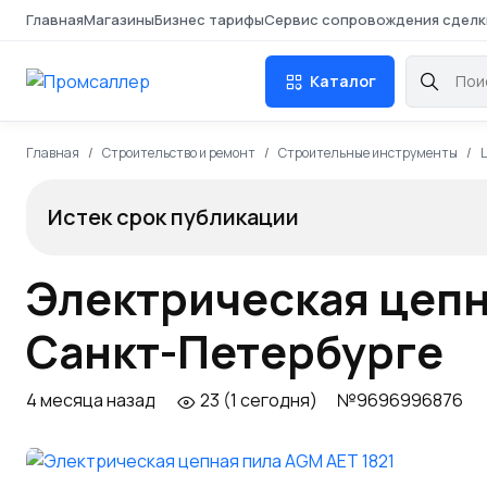
Главная
Магазины
Бизнес тарифы
Сервис сопровождения сделк
Каталог
Главная
Строительство и ремонт
Строительные инструменты
Истек срок публикации
Электрическая цепна
Санкт-Петербурге
4 месяца назад
23 (1 сегодня)
№9696996876