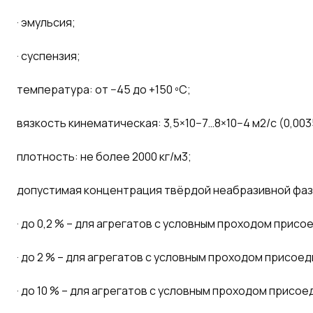
· эмульсия;
· суспензия;
температура: от −45 до +150 ºС;
вязкость кинематическая: 3,5×10−7…8×10−4 м2/с (0,003
плотность: не более 2000 кг/м3;
допустимая концентрация твёрдой неабразивной фаз
· до 0,2 % – для агрегатов с условным проходом прис
· до 2 % – для агрегатов с условным проходом присоед
· до 10 % – для агрегатов с условным проходом присо