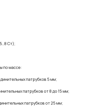
5…8 Ст);
ы по массе:
оединительных патрубков 5 мм;
инительных патрубков от 8 до 15 мм;
единительных патрубков от 25 мм;