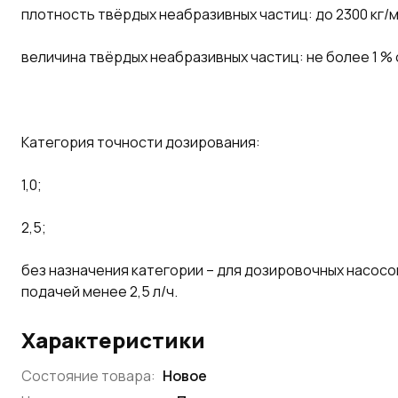
плотность твёрдых неабразивных частиц: до 2300 кг/м
величина твёрдых неабразивных частиц: не более 1 %
Категория точности дозирования:
1,0;
2,5;
без назначения категории – для дозировочных насосо
подачей менее 2,5 л/ч.
Характеристики
Состояние товара:
Новое