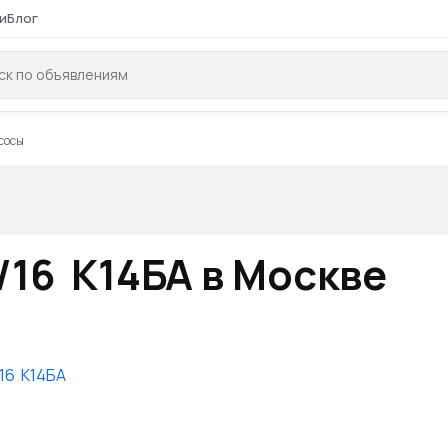
и
Блог
сосы
/16 К14БА в Москве