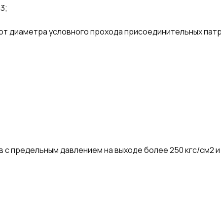
3;
 от диаметра условного прохода присоединительных пат
в с предельным давлением на выходе более 250 кгс/см2 и