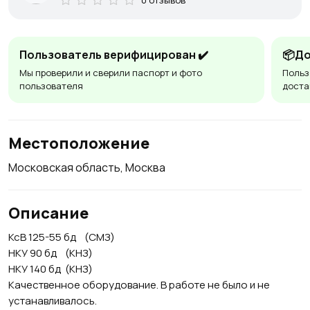
Пользователь верифицирован ✔️
📦До
Мы проверили и сверили паспорт и фото
Польз
пользователя
доста
Местоположение
Московская область, Москва
Описание
КсВ 125-55 бд (СМЗ)
НКУ 90 бд (КНЗ)
НКУ 140 бд (КНЗ)
Качественное оборудование. В работе не было и не
устанавливалось.