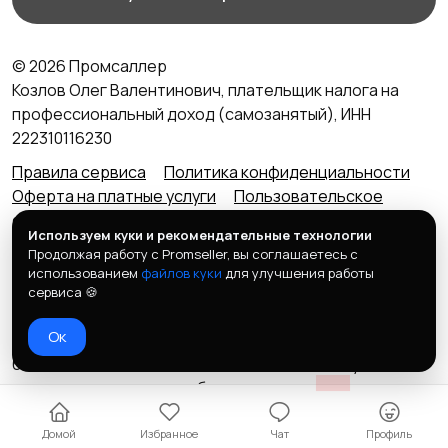
© 2026 Промсаллер
Козлов Олег Валентинович, плательщик налога на
профессиональный доход (самозанятый), ИНН
222310116230
Правила сервиса
Политика конфиденциальности
Оферта на платные услуги
Пользовательское
соглашение
Агентский договор (оферта) для
Используем куки и рекомендательные технологии
продавцов
Продолжая работу с Promseller, вы соглашаетесь с
Контакты портала
использованием
файлов куки
для улучшения работы
Портал ПРОМСАЛЛЕР (Promsaller.ru) не является
сервиса 🍪
интернет-магазином. Для покупки товара обратитесь
Ок
к продавцу по номеру телефона, который размещен в
блоке с ценой и контактами для связи. Если у вас
возникли вопросы по работе портала, вы можете
задать их по номеру
+7 (996) 500-98-09
Домой
Избранное
Чат
Профиль