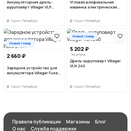
Аккумуляторная дрель-
Угловая шлифовальная
шуруповёрт Villager VLP
машинка электрическая
5220-2BSC
Villager VLN 467
Санкт-Петербург
Санкт-Петербург
Новый товар
Новый товар
5 202 ₽
за штука
2 660 ₽
Дрель-шуруповерт Villager
VLN 240
Зарядное устройство для
аккумулятора Villager Fuse
2.4 A
Санкт-Петербург
Санкт-Петербург
Правила публикации
Магазины
Блог
О нас
Служба поддержки