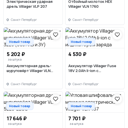
Электрическая ударная
Отбойный молоток НЕХ
дрель Villager VLP 207
Villager VLN 1760
Санкт-Петербург
Санкт-Петербург
Новый товар
Новый товар
5 202 ₽
4 530 ₽
за штука
Аккумуляторная дрель-
Аккумулятор Villager Fuse
шуруповёрт Villager VLN
18V 2.0Ah li-ion с
3220 (без АКБ и ЗУ)
индикатором заряда
Санкт-Петербург
Санкт-Петербург
Новый товар
Новый товар
17 646 ₽
7 701 ₽
за штука
за штука