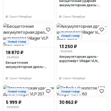
Бесщеточная ударная
аккумуляторная дрель-
шуруповёрт Villager VLP 8120
(без АКБ и ЗУ)
Санкт-Петербург
Санкт-Петербург
Новый товар
Новый товар
13 250 ₽
за штука
18 870 ₽
Аккумуляторная дрель-
за штука
шуруповёрт Villager VLN
Бесщеточная
3220-2BSC
аккумуляторная дрель-
шуруповёрт Villager VLP
5020-2BSC
Санкт-Петербург
Санкт-Петербург
Новый товар
Новый товар
5 999 ₽
30 862 ₽
за штука