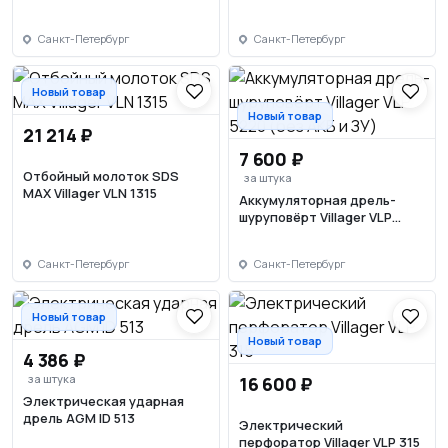
3220-1BSC
дрель Villager VLP 212
Санкт-Петербург
Санкт-Петербург
Новый товар
Новый товар
21 214 ₽
7 600 ₽
Отбойный молоток SDS
за штука
MAX Villager VLN 1315
Аккумуляторная дрель-
шуруповёрт Villager VLP
5220 (без АКБ и ЗУ)
Санкт-Петербург
Санкт-Петербург
Новый товар
Новый товар
4 386 ₽
за штука
16 600 ₽
Электрическая ударная
дрель AGM ID 513
Электрический
перфоратор Villager VLP 315