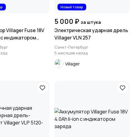
ар
Новый товар
5 000 ₽
за штука
р Villager Fuse 18V
Электрическая ударная дрель
on с индикатором
Villager VLN 257
бург
Санкт-Петербург
азад
5 месяцев назад
Villager