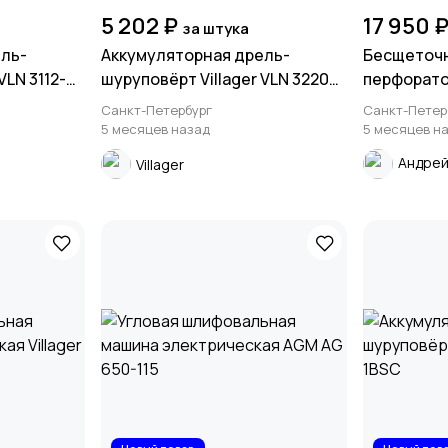
5 202 ₽
17 950 
за штука
ель-
Аккумуляторная дрель-
Бесщеточн
VLN 3112-
шуруповёрт Villager VLN 3220
перфоратор
(без АКБ и ЗУ)
(без АКБ и
Санкт-Петербург
Санкт-Петер
5 месяцев назад
5 месяцев н
Андре
Villager