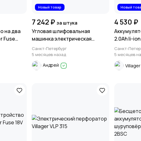
Новый товар
Новый тов
7 242 ₽
4 530 ₽
за штука
о на два
Угловая шлифовальная
Аккумулято
r Fuse
машинка электрическая
2.0Ah li-i
Villager VLP 407
заряда
Санкт-Петербург
Санкт-Петер
5 месяцев назад
5 месяцев н
Андрей
Villager