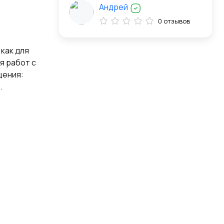
Андрей
0 отзывов
как для
я работ с
щения:
.