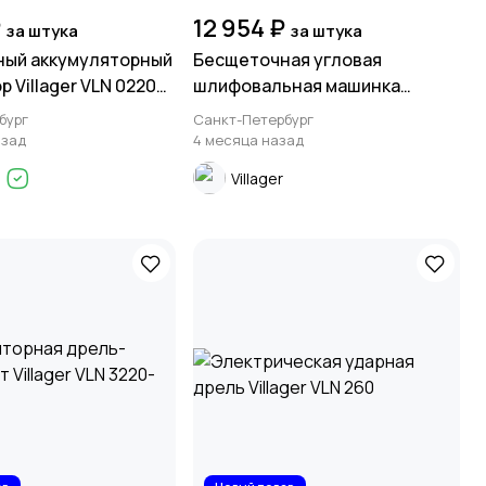
₽
12 954 ₽
за штука
за штука
ый аккумуляторный
Бесщеточная угловая
 Villager VLN 0220
шлифовальная машинка
 ЗУ)
Villager VLP 4520 (без АКБ и ЗУ)
бург
Санкт-Петербург
азад
4 месяца назад
й
Villager