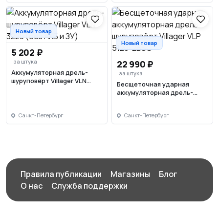
Новый товар
Новый товар
5 202 ₽
за штука
22 990 ₽
Аккумуляторная дрель-
за штука
шуруповёрт Villager VLN
Бесщеточная ударная
3220 (без АКБ и ЗУ)
аккумуляторная дрель-
шуруповёрт Villager VLP
5120-2BSC
Санкт-Петербург
Санкт-Петербург
Правила публикации
Магазины
Блог
О нас
Служба поддержки