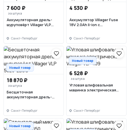
7 600 ₽
4 530 ₽
за штука
Аккумуляторная дрель-
Аккумулятор Villager Fuse
шуруповёрт Villager VLP
18V 2.0Ah li-ion с
5220 (без АКБ и ЗУ)
индикатором заряда
Санкт-Петербург
Санкт-Петербург
Новый товар
Новый товар
6 528 ₽
за штука
18 870 ₽
Угловая шлифовальная
за штука
машинка электрическая
Бесщеточная
Villager VLP 409
аккумуляторная дрель-
шуруповёрт Villager VLP
5020-2BSC
Санкт-Петербург
Санкт-Петербург
Новый товар