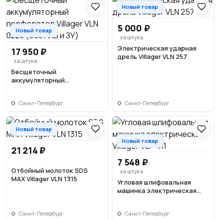
Новый товар
5 000 ₽
Новый товар
за штука
Электрическая ударная
17 950 ₽
дрель Villager VLN 257
за штука
Бесщеточный
аккумуляторный
перфоратор Villager VLN
0220 (без АКБ и ЗУ)
Санкт-Петербург
Санкт-Петербург
Новый товар
Новый товар
21 214 ₽
7 548 ₽
Отбойный молоток SDS
за штука
MAX Villager VLN 1315
Угловая шлифовальная
машинка электрическая
Villager VLP 411
Санкт-Петербург
Санкт-Петербург