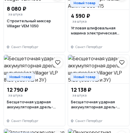
Новый товар
8 080 ₽
за штука
4 590 ₽
Строительный миксер
за штука
Villager VEM 1050
Угловая шлифовальная
машина электрическая
AGM AG 650-115
Санкт-Петербург
Санкт-Петербург
Новый товар
Новый товар
12 790 ₽
12 138 ₽
за штука
за штука
Бесщеточная ударная
Бесщеточная ударная
аккумуляторная дрель-
аккумуляторная дрель-
шуруповёрт Villager VLP 8120
шуруповёрт Villager VLP 5120
(без АКБ и ЗУ)
(без АКБ и ЗУ)
Санкт-Петербург
Санкт-Петербург