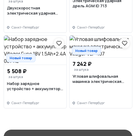
Электрическая ударная
за штука
дрель AGM ID 713
Двухскоростная
электрическая ударная
дрель Villager VLP 212
Санкт-Петербург
Санкт-Петербург
Новый товар
Новый товар
7 242 ₽
за штука
5 508 ₽
Угловая шлифовальная
за штука
машинка электрическая
Набор зарядное
Villager VLP 407
устройство + аккумулятор
Villager Fuse 18V 1.5Ah+2.4A
067112
Санкт-Петербург
Санкт-Петербург