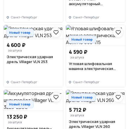
индикатором заряда
аккумуляторный
перфоратор Villager VLP
0320 (без АКБ и ЗУ)
Санкт-Петербург
Санкт-Петербург
Новый товар
Новый товар
4 600 ₽
за штука
4 590 ₽
Электрическая ударная
за штука
дрель Villager VLN 253
Угловая шлифовальная
машина электрическая
AGM AG 650-115
Санкт-Петербург
Санкт-Петербург
Новый товар
Новый товар
5 712 ₽
за штука
13 250 ₽
Электрическая ударная
за штука
дрель Villager VLN 260
Аккумуляторная дрель-