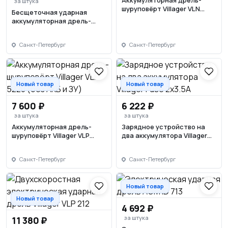
Аккумуляторная дрель-
за штука
шуруповёрт Villager VLN
Бесщеточная ударная
3112-1ВСВ
аккумуляторная дрель-
шуруповёрт Villager VLP 8120
(без АКБ и ЗУ)
Санкт-Петербург
Санкт-Петербург
Новый товар
Новый товар
7 600 ₽
6 222 ₽
за штука
за штука
Аккумуляторная дрель-
Зарядное устройство на
шуруповёрт Villager VLP
два аккумулятора Villager
5220 (без АКБ и ЗУ)
Fuse 2x3.5A
Санкт-Петербург
Санкт-Петербург
Новый товар
Новый товар
4 692 ₽
за штука
11 380 ₽